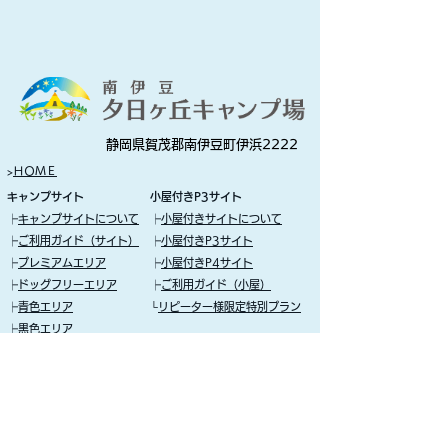
静岡県賀茂郡南伊豆町伊浜2222
>
ＨＯＭＥ
​キャンプサイト
小屋付きP3サイト
┝
キャンプサイトについて
┝
小屋付きサイトについて
┝
ご利用ガイド（サイト）
┝
小屋付きP3サイト
┝
プレミアムエリア
┝
小屋付きP4サイト
┝
ドッグフリーエリア
┝
ご利用ガイド（小屋）
┝
青色エリア
└
リピーター様限定特別プラン
┝
黒色エリア
┝
赤色エリア
GAOカフェ
├ＡＣ電源・レンタル
​売店
└共用施設
基本情報