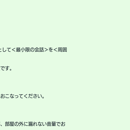
。
として＜最小限の会話＞を＜周囲
止です。
でおこなってください。
が、部屋の外に漏れない音量でお