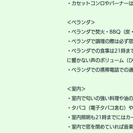
・カセットコンロやバーナー
＜ベランダ＞
・ベランダで焚火・BBQ（炭
​・ベランダで調理の際は必ず
・ベランダでの食事は21時ま
に響かない声のボリューム（
・ベランダでの携帯電話での
＜室内＞
・室内で匂いの強い料理や油
・タバコ（電子タバコ含む）
・室内照明も21時までにはカ
・室内で窓を閉めていれば音