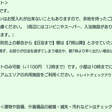
ト＞​
時です。
インはお受入れが出来ないこともありますので、余裕を持ったご
遠慮ください。（周辺にはコンビニやスーパー、入浴施設があ
します。
）
防犯上の都合から【日没まで】朝は【7時以降】とさせていた
得ず、お戻りが日没を過ぎてしまう場合や、朝7時より早く出たい場合
トのみ可能（+1100円 12時まで）です。小屋は10時まで
ミアムエリアの共用施設をご利用ください。
※レイトチェックアウ
、＜建物や設備、什器備品の破損・滅失・汚れなど＞はチェッ