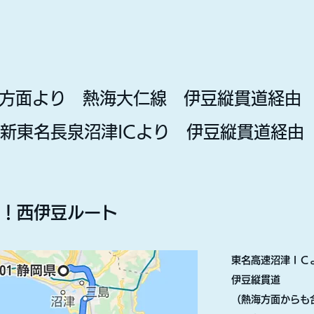
方面より 熱海大仁線 伊豆縦貫道経由 
・新東名長泉沼津ICより 伊豆縦貫道経由
！西伊豆ルート
東名高速沼津ＩＣ
伊豆縦貫道
（熱海方面からも