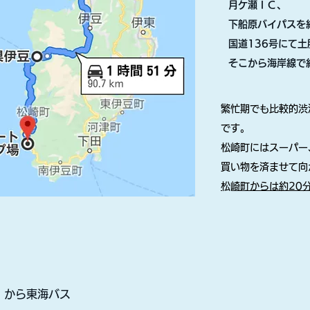
月ケ瀬ＩＣ、
下船原バイパスを経
国道136号にて土
​そこから海岸線で
​繁忙期でも比較的
です。
​松崎町にはスーパ
買い物を済ませて向
​松崎町からは約20
」から東海バス