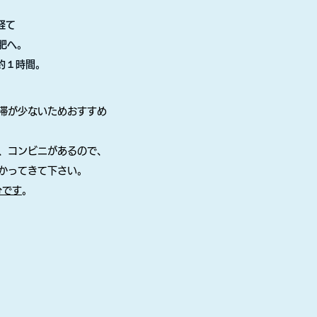
て​
肥へ。
約１時間。
渋滞が少ないためおすすめ
ー、コンビニがあるので、
かってきて下さい。
分です
。