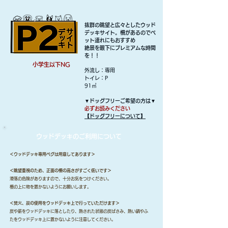
抜群の眺望と広々としたウッド
デッキサイト。柵があるのでペ
ット連れにもおすすめ
絶景を眼下にプレミアムな時間
を！！
小学生以下NG
外流し：専用
​トイレ：P
91㎡
▼ドッグフリーご希望の方は▼
必ずお読みください
【ドッグフリーについて】
ウッドデッキのご利用について
＜ウッドデッキ専用ペグは用意してあります＞
＜眺望重視のため、正面の柵の高さがすごく低いです＞
滑落の危険がありますので、十分お気をつけください。
柵の上に物を置かないようにお願いします。
＜焚火、炭の使用をウッドデッキ上で行っていただけます＞
炭​や薪をウッドデッキに落としたり、熱された状態の炭ばさみ、熱い鍋やふ
たをウッドデッキ上に置かないように注意してください。