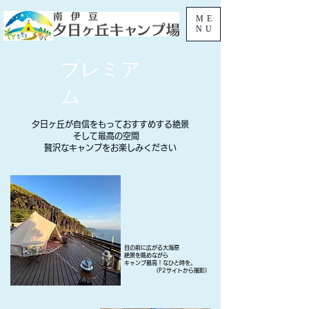
ME
NU
プレミア
ム
夕日ヶ丘が自信をもっておすすめする絶景
そして
最高の空間
贅沢なキャンプをお楽しみください
目の前に広がる大海原
絶景を眺めながら
​キャンプ最高！なひと時を。
（P2サイトから撮影）