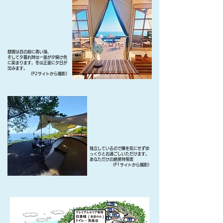
昼間は目の前に青い海、
そして夕暮れ時は一面が夕焼け色
に染まります。冬は正面に夕日が
沈みます。
（P2サイトから撮影）
独立しているので隣を気にせずゆ
っくりとお過ごしいただけます。
あなただけの絶景特等席
（P1サイトから撮影）